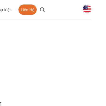
sự kiện
Liên Hệ
N