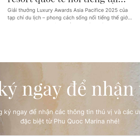
Phu Quoc Marina năm 2025
Giải thưởng Luxury Awards Asia Pacifice 2025 của
tạp chí du lịch – phong cách sống nổi tiếng thế giới
Travel+Leisure đã công bố danh sách các resort,
khách sạn hàng đầu Việt Nam. Trong đó, 2 cái tên
quen thuộc tại Phu Quoc Marina, và cũng là những
resort hàng đầu tại đảo ngọc…
ký ngay để nhận 
 ký ngay để nhận các thông tin thú vị và các ư
đặc biệt từ Phu Quoc Marina nhé!