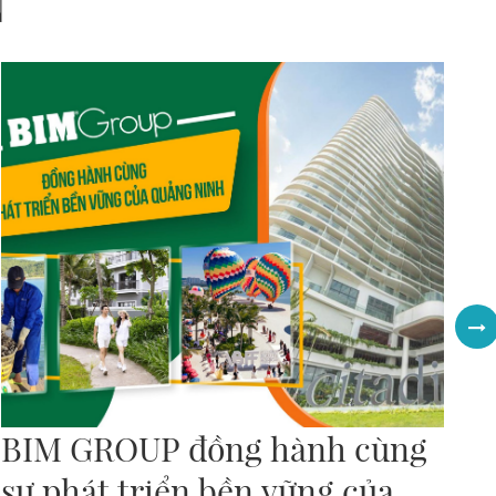
BIM GROUP đồng hành cùng
T
sự phát triển bền vững của
c