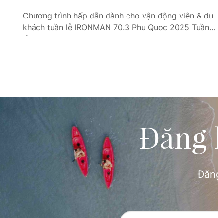
ây
Chương trình hấp dẫn dành cho vận động viên & du
khách tuần lễ IRONMAN 70.3 Phu Quoc 2025 Tuần
u
lễ BIM Group IRONMAN 70.3 Phu Quoc 2025 không
y
chỉ là hành trình thử thách ý chí và sức bền, mà còn
là dịp để các vận động viên và du khách tận hưởng
trọn…
Đăng 
Đăng