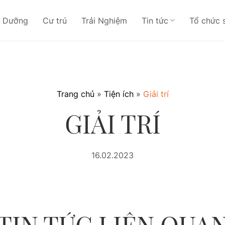
ỉ Dưỡng
Cư trú
Trải Nghiệm
Tin tức
Tổ chức 
Trang chủ
»
Tiện ích
»
Giải trí
GIẢI TRÍ
16.02.2023
TIN TỨC LIÊN QUA