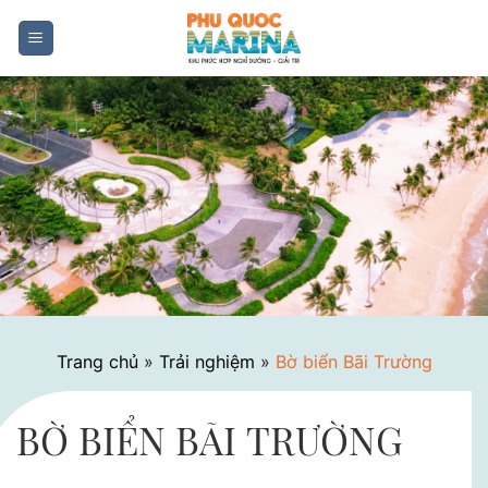
Skip
to
content
Trang chủ
»
Trải nghiệm
»
Bờ biển Bãi Trường
BỜ BIỂN BÃI TRƯỜNG