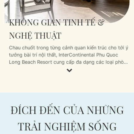
KHÔNG GIAN TINH TẾ &
NGHỆ THUẬT
Chau chuốt trong từng cảnh quan kiến trúc cho tới ý
tưởng bài trí nội thất, InterContinental Phu Quoc
Long Beach Resort cung cấp đa dạng các loại phòng
nghỉ và Villa, với mỗi không gian là một tác phẩm
nghệ thuật tái hiện vẻ đẹp tinh hoa của đại dương.
Sở hữu tầm nhìn hướng vườn và hướng biển tuyệt
đẹp, phòng nghỉ tại khu nghĩ dưỡng đầy ắp ánh sáng
và không khí tự nhiên mát lành.
ĐÍCH ĐẾN CỦA NHỮNG
TRẢI NGHIỆM SỐNG