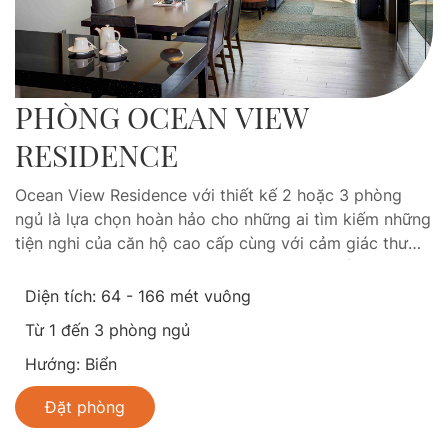
PHÒNG OCEAN VIEW
RESIDENCE
Ocean View Residence với thiết kế 2 hoặc 3 phòng
ngủ là lựa chọn hoàn hảo cho những ai tìm kiếm những
tiện nghi của căn hộ cao cấp cùng với cảm giác thư
giãn tuyệt vời tại hòn đảo nhiệt đới Phú Quốc. Với
không gian rộng rãi bao gồm cả giường đơn và đôi, lý
Diện tích: 64 - 166 mét vuông
tưởng cho gia đình đa thế hệ hoặc nhóm bạn bè ở
Từ 1 đến 3 phòng ngủ
cùng nhau, Ocean View Residence sở hữu phòng khách
và nhà bếp rộng rãi và phòng tắm sang trọng với bồn
Hướng: Biển
tắm lớn, khu vực tắm sen riêng biệt. Mỗi phòng đều có
Đặt phòng
ban công thoáng đáng bao trọn tầm nhìn đại dương
tuyệt vời trong tầm mắt.