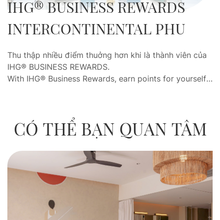
IHG®️ BUSINESS REWARDS
INTERCONTINENTAL PHU
QUOC
Thu thập nhiều điểm thuởng hơn khi là thành viên của
IHG®️ BUSINESS REWARDS.
With IHG® Business Rewards, earn points for yourself
both when you book meetings, events and rooms for
others, and when you stay with us yourself.
CÓ THỂ BẠN QUAN TÂM