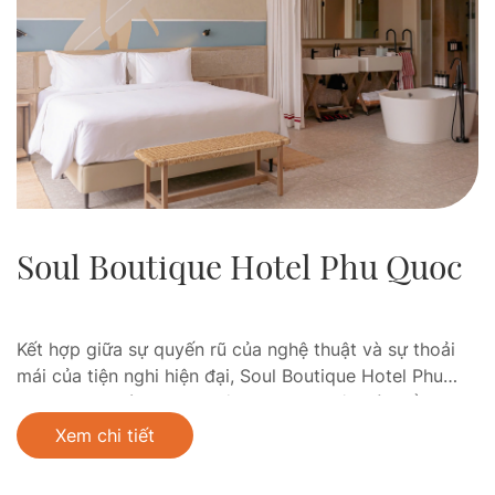
Soul Boutique Hotel Phu Quoc
Kết hợp giữa sự quyến rũ của nghệ thuật và sự thoải
mái của tiện nghi hiện đại, Soul Boutique Hotel Phu
Quoc mang tới những cuộc dạo chơi bên bờ biển cho
những tâm hồn táo bạo và sáng tạo. Là thành viên
Xem chi tiết
thuộc Sailing Club Leisure Group, khách lưu trú tại
Soul cũng…