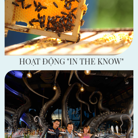
HOẠT ĐỘNG "IN THE KNOW"