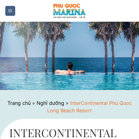
Skip
to
content
Trang chủ
»
Nghỉ dưỡng
»
InterContinental Phu Quoc
Long Beach Resort
INTERCONTINENTAL