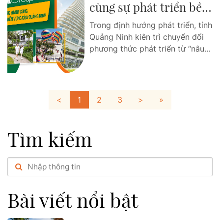
cùng sự phát triển bền
Marina, và cũng là những resort
hàng đầu tại đảo ngọc...post
vững của Quảng Ninh
Trong định hướng phát triển, tỉnh
Quảng Ninh kiên trì chuyển đổi
phương thức phát triển từ “nâu”
sang “xanh”, cơ cấu nền kinh tế
phát triển theo hướng nhanh,
bền vững. Bên cạnh những giải
pháp mang tính đột phá, chiến
<
1
2
3
>
»
lược phát triển kết cấu hạ tầng;
xây dựng thể chế, cải cách...post
Tìm kiếm
Bài viết nổi bật