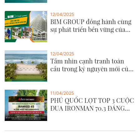
12/04/2025
BIM GROUP đồng hành cùng
sự phát triển bền vững của
Quảng Ninh
12/04/2025
Tầm nhìn cạnh tranh toàn
cầu trong kỷ nguyên mới của
BIM GROUP
11/04/2025
PHÚ QUỐC LỌT TOP 3 CUỘC
ĐUA IRONMAN 70.3 ĐÁNG
TRẢI NGHIỆM NHẤT CHÂU Á