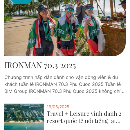
IRONMAN 70.3 2025
Chương trình hấp dẫn dành cho vận động viên & du
khách tuần lễ IRONMAN 70.3 Phu Quoc 2025 Tuần lễ
BIM Group IRONMAN 70.3 Phu Quoc 2025 không chỉ là
hành trình thử thách ý chí và sức bền, mà còn là dịp để
các vận động viên và du khách tận hưởng trọn…
19/06/2025
Travel + Leisure vinh danh 2
resort quốc tế nổi tiếng tại
Phu Quoc Marina năm 2025