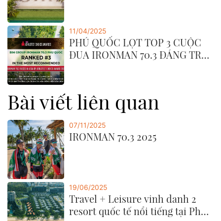
GROUP
11/04/2025
PHÚ QUỐC LỌT TOP 3 CUỘC
ĐUA IRONMAN 70.3 ĐÁNG TRẢI
NGHIỆM NHẤT CHÂU Á
Bài viết liên quan
07/11/2025
IRONMAN 70.3 2025
19/06/2025
Travel + Leisure vinh danh 2
resort quốc tế nổi tiếng tại Phu