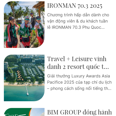
IRONMAN 70.3 2025
Chương trình hấp dẫn dành cho
vận động viên & du khách tuần
lễ IRONMAN 70.3 Phu Quoc
2025 Tuần lễ BIM Group
IRONMAN 70.3 Phu Quoc 2025
không chỉ là hành trình thử thách
ý chí và sức bền, mà còn là dịp
Travel + Leisure vinh
để các vận động viên và du
khách tận hưởng trọn...post
danh 2 resort quốc tế
nổi tiếng tại Phu Quoc
Giải thưởng Luxury Awards Asia
Marina năm 2025
Pacifice 2025 của tạp chí du lịch
– phong cách sống nổi tiếng thế
giới Travel+Leisure đã công bố
danh sách các resort, khách sạn
hàng đầu Việt Nam. Trong đó, 2
BIM GROUP đồng hành
cái tên quen thuộc tại Phu Quoc