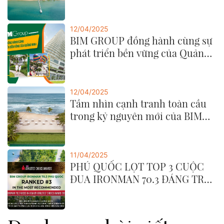
Quoc Marina năm 2025
12/04/2025
BIM GROUP đồng hành cùng sự
phát triển bền vững của Quảng
Ninh
12/04/2025
Tầm nhìn cạnh tranh toàn cầu
trong kỷ nguyên mới của BIM
GROUP
11/04/2025
PHÚ QUỐC LỌT TOP 3 CUỘC
ĐUA IRONMAN 70.3 ĐÁNG TRẢI
NGHIỆM NHẤT CHÂU Á